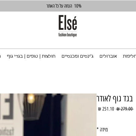
10%
הנחה על כל האתר
ליפות
אוברולים
ג'ינסים ומכנסיים
חולצות | טופים | בגדי גוף
ח
בגד גוף לאודר
מחיר
מחיר
 ‏279.00 ‏₪ 
רגיל
מבצע
מידה
*