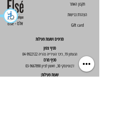
הצהרת נגישות
Else - אלס
Gift card
סניפים ושעות פעילות
סניף צפון
הגעתון 19, כיכר העירייה נהריה
04-9922122
סניף מרכז
ז'בוטינסקי 30, ראשון לציון
03-9667890
:שעות פעילות
א'-ה' : 09:30-19:30
יום ו' : 09:30-14:00
שירות לקוחות
בוטיק אלס - אופנה וסטייל לנשים
בניית אתר -
Wix Expert
הצטרפי לניוזלטר שלנו לקבלת עדכונים שווים