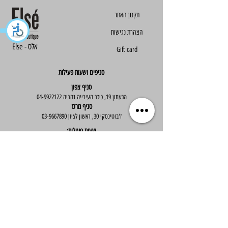
הצהרת נגישות
Else - אלס
Gift card
סניפים ושעות פעילות
סניף צפון
הגעתון 19, כיכר העירייה נהריה
04-9922122
סניף מרכז
ז'בוטינסקי 30, ראשון לציון
03-9667890
:שעות פעילות
א'-ה' : 09:30-19:30
יום ו' : 09:30-14:00
שירות לקוחות
בוטיק אלס - אופנה וסטייל לנשים
בניית אתר -
Wix Expert