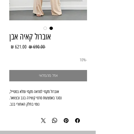
אוברול קאיה אבן
מחיר
מחיר
 ‏690.00 ‏₪ 
רגיל
מבצע
-10%
אזל מהמלאי
מידות: one size מתאים למידות 32-38.
