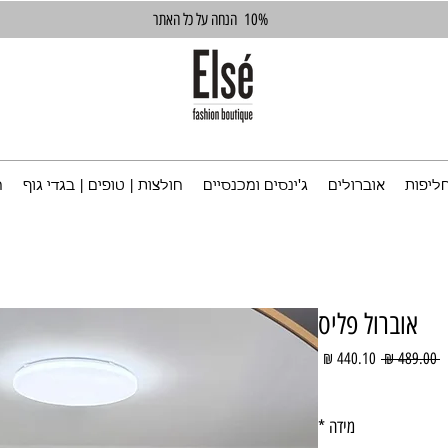
10%
הנחה על כל האתר
ליפות
אוברולים
ג'ינסים ומכנסיים
חולצות | טופים | בגדי גוף
ח
אוברול פליס
מחיר
מחיר
 ‏489.00 ‏₪ 
רגיל
מבצע
מידה
*