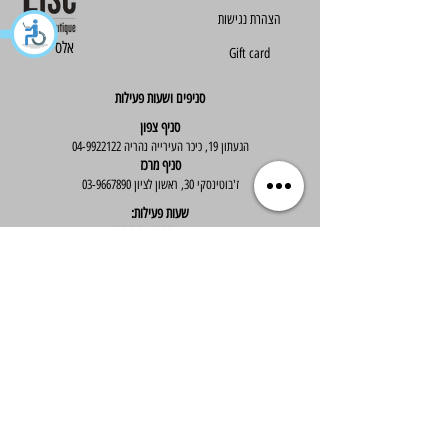
הצהרת נגישות
Else - אלס
Gift card
סניפים ושעות פעילות
סניף צפון
הגעתון 19, כיכר העירייה נהריה
04-9922122
סניף מרכז
ז'בוטינסקי 30, ראשון לציון
03-9667890
:שעות פעילות
א'-ה' : 09:30-19:30
יום ו' : 09:30-14:00
שירות לקוחות
בוטיק אלס - אופנה וסטייל לנשים
בניית אתר -
Wix Expert
הצטרפי לניוזלטר שלנו לקבלת עדכונים שווים