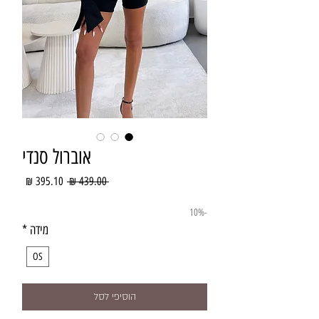
אוברול סנדי
מחיר
מחיר
 ‏439.00 ‏₪ 
רגיל
מבצע
-10%
מידה
*
OS
הוסיפי לסל