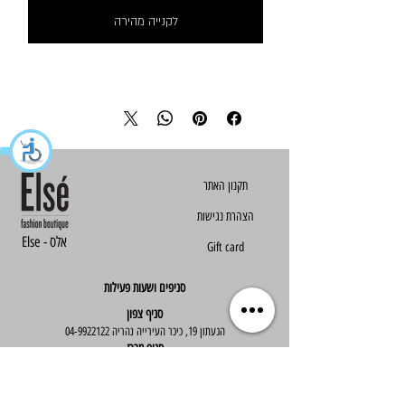
לקנייה מהירה
הצהרת נגישות
Else - אלס
Gift card
סניפים ושעות פעילות
סניף צפון
הגעתון 19, כיכר העירייה נהריה
04-9922122
סניף מרכז
ז'בוטינסקי 30, ראשון לציון
03-9667890
:שעות פעילות