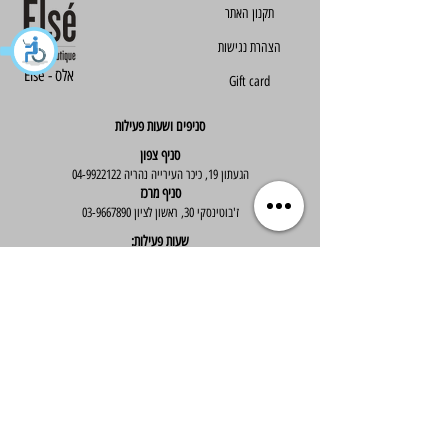
הצהרת נגישות
Else - אלס
Gift card
סניפים ושעות פעילות
סניף צפון
הגעתון 19, כיכר העירייה נהריה
04-9922122
סניף מרכז
ז'בוטינסקי 30, ראשון לציון
03-9667890
:שעות פעילות
א'-ה' : 09:30-19:30
יום ו' : 09:30-14:00
שירות לקוחות
בוטיק אלס - אופנה וסטייל לנשים
בניית אתר -
Wix Expert
הצטרפי לניוזלטר שלנו לקבלת עדכונים שווים