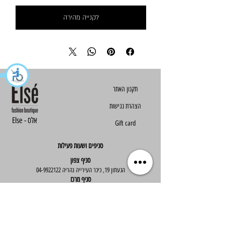
לקנייה מהירה
הצהרת נגישות
Else - אלס
Gift card
סניפים ושעות פעילות
סניף צפון
הגעתון 19, כיכר העירייה נהריה
04-9922122
סניף מרכז
ז'בוטינסקי 30, ראשון לציון
03-9667890
:שעות פעילות
א'-ה' : 09:30-19:30
יום ו' : 09:30-14:00