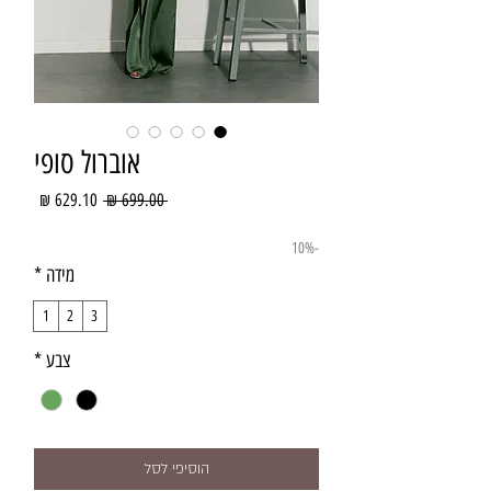
אוברול סופי
מחיר
מחיר
 ‏699.00 ‏₪ 
רגיל
מבצע
-10%
מידה
*
1
2
3
צבע
*
הוסיפי לסל