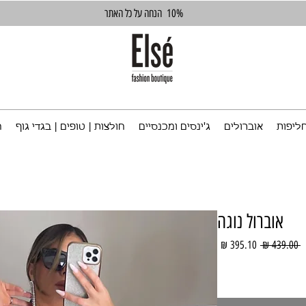
10%
הנחה על כל האתר
ליפות
אוברולים
ג'ינסים ומכנסיים
חולצות | טופים | בגדי גוף
ח
אוברול נוגה
מחיר
מחיר
 ‏439.00 ‏₪ 
רגיל
מבצע