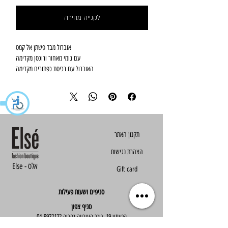
לקנייה מהירה
אוברול מבד פשתן אל קמט
עם גומי מאחור ורוכסן מקדימה
האוברול עם רכיסת כפתורים מקדימה
האוברול מגיע בסמול ומדיום
הצהרת נגישות
Else - אלס
Gift card
סניפים ושעות פעילות
סניף צפון
הגעתון 19, כיכר העירייה נהריה
04-9922122
סניף מרכז