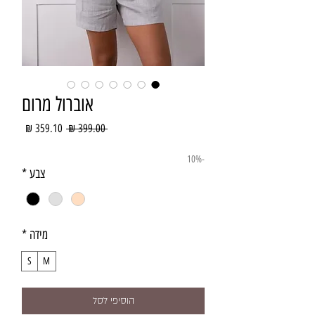
אוברול מרום
מחיר
מחיר
 ‏399.00 ‏₪ 
רגיל
מבצע
-10%
צבע
*
מידה
*
S
M
הוסיפי לסל