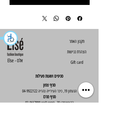
הצהרת נגישות
Else - אלס
Gift card
סניפים ושעות פעילות
סניף צפון
הגעתון 19, כיכר העירייה נהריה
04-9922122
סניף מרכז
ז'בוטינסקי 30, ראשון לציון
03-9667890
:שעות פעילות
א'-ה' : 09:30-19:30
יום ו' : 09:30-14:00
שירות לקוחות