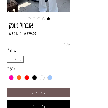
אוברול מונקו
מחיר
מחיר
 ‏579.00 ‏₪ 
רגיל
מבצע
-10%
מידה
*
1
2
3
צבע
*
הוסיפי לסל
לקנייה מהירה