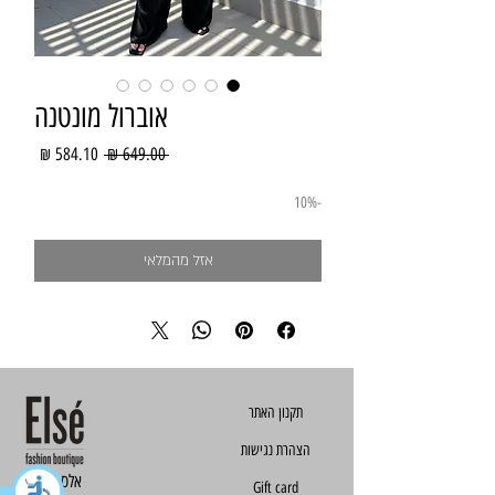
אוברול מונטנה
מחיר
מחיר
 ‏649.00 ‏₪ 
רגיל
מבצע
-10%
אזל מהמלאי
הצהרת נגישות
Else - אלס
Gift card