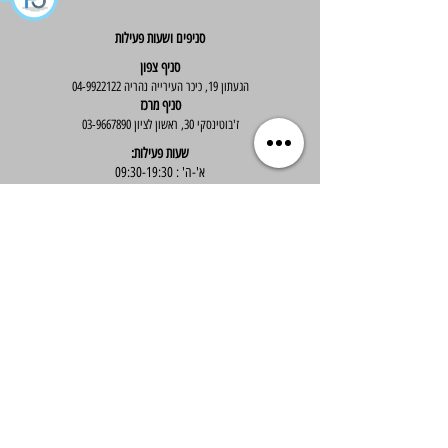
סניפים ושעות פעילות
סניף צפון
הגעתון 19, כיכר העירייה נהריה
04-9922122
סניף מרכז
ז'בוטינסקי 30, ראשון לציון
03-9667890
:שעות פעילות
א'-ה' : 09:30-19:30
יום ו' : 09:30-14:00
שירות לקוחות
בוטיק אלס - אופנה וסטייל לנשים
בניית אתר -
Wix Expert
הצטרפי לניוזלטר שלנו לקבלת עדכונים שווים