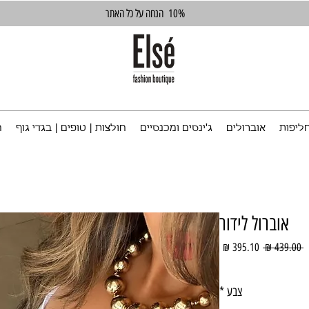
10%
הנחה על כל האתר
ליפות
אוברולים
ג'ינסים ומכנסיים
חולצות | טופים | בגדי גוף
ח
אוברול לידור
מחיר
מחיר
 ‏439.00 ‏₪ 
רגיל
מבצע
צבע
*