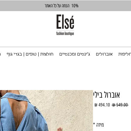
10%
הנחה על כל האתר
ליפות
אוברולים
ג'ינסים ומכנסיים
חולצות | טופים | בגדי גוף
ח
אוברול בילי
מחיר
מחיר
 ‏549.00 ‏₪ 
רגיל
מבצע
מידה
*