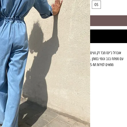
OS
אוברול ג'ינס מבד דק נעים
עם מפתח בגב וגומי במותן .
מתאים למידות S-M