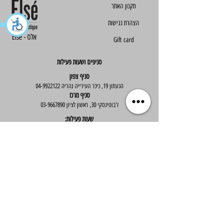
הצהרת נגישות
Else - אלס
Gift card
סניפים ושעות פעילות
סניף צפון
הגעתון 19, כיכר העירייה נהריה
04-9922122
סניף מרכז
ז'בוטינסקי 30, ראשון לציון
03-9667890
:שעות פעילות
א'-ה' : 09:30-19:30
יום ו' : 09:30-14:00
שירות לקוחות
בוטיק אלס - אופנה וסטייל לנשים
בניית אתר -
Wix Expert
הצטרפי לניוזלטר שלנו לקבלת עדכונים שווים